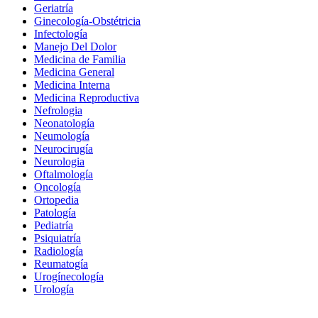
Geriatría
Ginecología-Obstétricia
Infectología
Manejo Del Dolor
Medicina de Familia
Medicina General
Medicina Interna
Medicina Reproductiva
Nefrologia
Neonatología
Neumología
Neurocirugía
Neurologia
Oftalmología
Oncología
Ortopedia
Patología
Pediatría
Psiquiatría
Radiología
Reumatogía
Urogínecología
Urología