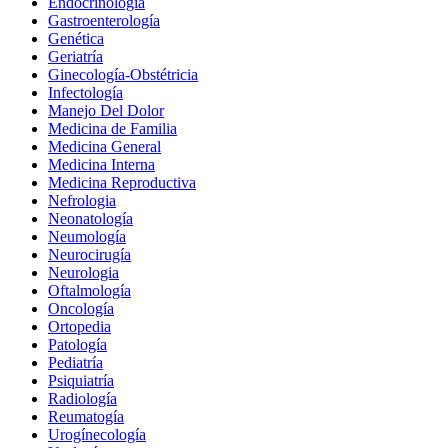
Endocrinología
Gastroenterología
Genética
Geriatría
Ginecología-Obstétricia
Infectología
Manejo Del Dolor
Medicina de Familia
Medicina General
Medicina Interna
Medicina Reproductiva
Nefrologia
Neonatología
Neumología
Neurocirugía
Neurologia
Oftalmología
Oncología
Ortopedia
Patología
Pediatría
Psiquiatría
Radiología
Reumatogía
Urogínecología