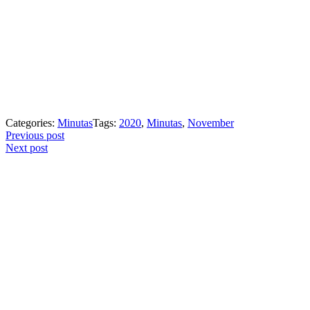
Categories:
Minutas
Tags:
2020
,
Minutas
,
November
Post
Previous post
Next post
navigation