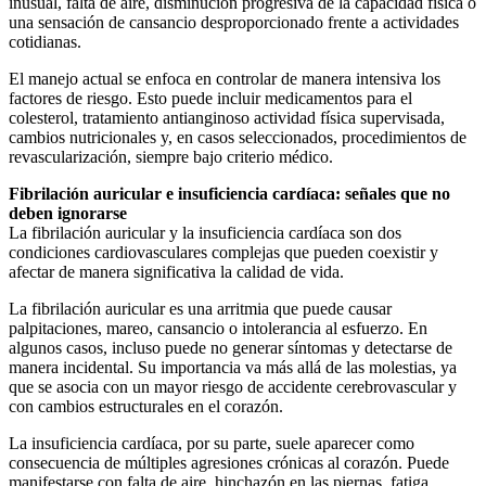
inusual, falta de aire, disminución progresiva de la capacidad física o
una sensación de cansancio desproporcionado frente a actividades
cotidianas.
El manejo actual se enfoca en controlar de manera intensiva los
factores de riesgo. Esto puede incluir medicamentos para el
colesterol, tratamiento antianginoso actividad física supervisada,
cambios nutricionales y, en casos seleccionados, procedimientos de
revascularización, siempre bajo criterio médico.
Fibrilación auricular e
insuficiencia cardíaca:
señales que no
deben
ignorarse
La fibrilación auricular y la insuficiencia cardíaca son dos
condiciones cardiovasculares complejas que pueden coexistir y
afectar de manera significativa la calidad de vida.
La fibrilación auricular es una arritmia que puede causar
palpitaciones, mareo, cansancio o intolerancia al esfuerzo. En
algunos casos, incluso puede no generar síntomas y detectarse de
manera incidental. Su importancia va más allá de las molestias, ya
que se asocia con un mayor riesgo de accidente cerebrovascular y
con cambios estructurales en el corazón.
La insuficiencia cardíaca, por su parte, suele aparecer como
consecuencia de múltiples agresiones crónicas al corazón. Puede
manifestarse con falta de aire, hinchazón en las piernas, fatiga,