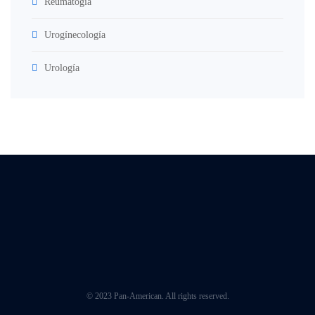
Reumatogía
Urogínecología
Urología
© 2023 Pan-American. All rights reserved.