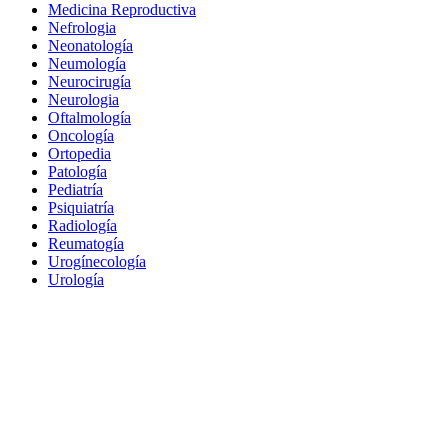
Medicina Reproductiva
Nefrologia
Neonatología
Neumología
Neurocirugía
Neurologia
Oftalmología
Oncología
Ortopedia
Patología
Pediatría
Psiquiatría
Radiología
Reumatogía
Urogínecología
Urología