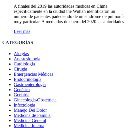
A finales del 2019 las autoridades medicas en China
especificamente en la ciudad the Wuhan identificaron un
numero de pacientes padeciendo de un sindrome de pulmonía
muy particular. A mediados de enero del 2020 las autoridades
Leer más
CATEGORÍAS
Alergias
Anestesiologia
Cardiología
Cirugía
Emergencias Médicas
Endocrinología
Gastroenterología
Genética
Geriatría
Ginecología-Obstétricia
Infectología
Manejo Del Dolor
Medicina de Familia
Medicina General
Medicina Interna