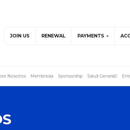
JOIN US
RENEWAL
PAYMENTS
ACC
bre Nosotros
Membresía
Sponsorship
Salud General
Ent
OS