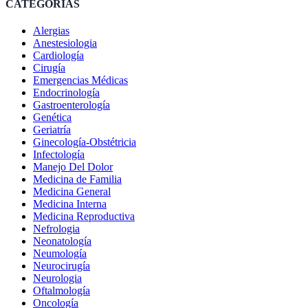
CATEGORÍAS
Alergias
Anestesiologia
Cardiología
Cirugía
Emergencias Médicas
Endocrinología
Gastroenterología
Genética
Geriatría
Ginecología-Obstétricia
Infectología
Manejo Del Dolor
Medicina de Familia
Medicina General
Medicina Interna
Medicina Reproductiva
Nefrologia
Neonatología
Neumología
Neurocirugía
Neurologia
Oftalmología
Oncología