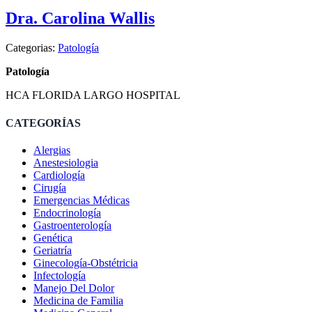
Dra. Carolina Wallis
Categorias:
Patología
Patología
HCA FLORIDA LARGO HOSPITAL
CATEGORÍAS
Alergias
Anestesiologia
Cardiología
Cirugía
Emergencias Médicas
Endocrinología
Gastroenterología
Genética
Geriatría
Ginecología-Obstétricia
Infectología
Manejo Del Dolor
Medicina de Familia