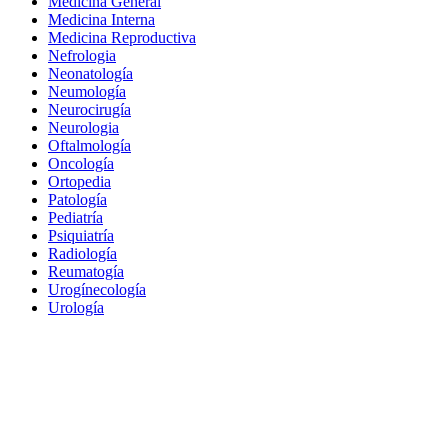
Medicina General
Medicina Interna
Medicina Reproductiva
Nefrologia
Neonatología
Neumología
Neurocirugía
Neurologia
Oftalmología
Oncología
Ortopedia
Patología
Pediatría
Psiquiatría
Radiología
Reumatogía
Urogínecología
Urología