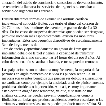
alteración del estado de conciencia o sensación de desvanecimiento,
se recomienda llamar a los servicios de urgencias o consultar al
servicio de urgencias más cercano.
Existen diferentes formas de evaluar una arritmia cardíaca
incluyendo el conocido Holter, que graba el ritmo del corazón de
24-72 horas, o los monitores de evento que graban desde 7 a 30
días. En los casos de sospecha de arritmias que puedan ser riesgosas,
pero que sucedan más esporádicamente, existen los monitores
implantables. Estos son pequeños dispositivos de aproximadamente
3cm de largo, menos de
1cm de ancho y aproximadamente un grosor de 1mm que se
implantan debajo de la piel y tienen la capacidad de transmitir
información del ritmo cardíaco, las 24 horas del día por 3 años. Al
cabo de eso cuando se acaba la batería, estos se pueden remover.
Las palpitaciones son un síntoma muy frecuente, la mayoría de las
personas en algún momento de la vida las pueden sentir. En su
mayoría son eventos benignos que pueden ser debido a alteraciones
no cardíacas como por ejemplo la ansiedad, crisis de pánico, anemia,
problemas tiroideos o hipertensión. Aun así, es muy importante
establecer un diagnóstico temprano, ya que, si se trata de una
arritmia cardíaca, se pueden prevenir complicaciones como la
fibrilación auricular que produce accidentes cerebro vasculares o las
arritmias ventriculares las cuales pueden producir muerte súbita. Si