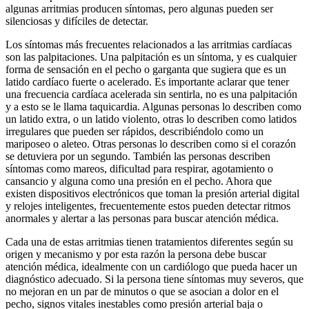
algunas arritmias producen síntomas, pero algunas pueden ser
silenciosas y difíciles de detectar.
Los síntomas más frecuentes relacionados a las arritmias cardíacas
son las palpitaciones. Una palpitación es un síntoma, y es cualquier
forma de sensación en el pecho o garganta que sugiera que es un
latido cardíaco fuerte o acelerado. Es importante aclarar que tener
una frecuencia cardíaca acelerada sin sentirla, no es una palpitación
y a esto se le llama taquicardia. Algunas personas lo describen como
un latido extra, o un latido violento, otras lo describen como latidos
irregulares que pueden ser rápidos, describiéndolo como un
mariposeo o aleteo. Otras personas lo describen como si el corazón
se detuviera por un segundo. También las personas describen
síntomas como mareos, dificultad para respirar, agotamiento o
cansancio y alguna como una presión en el pecho. Ahora que
existen dispositivos electrónicos que toman la presión arterial digital
y relojes inteligentes, frecuentemente estos pueden detectar ritmos
anormales y alertar a las personas para buscar atención médica.
Cada una de estas arritmias tienen tratamientos diferentes según su
origen y mecanismo y por esta razón la persona debe buscar
atención médica, idealmente con un cardiólogo que pueda hacer un
diagnóstico adecuado. Si la persona tiene síntomas muy severos, que
no mejoran en un par de minutos o que se asocian a dolor en el
pecho, signos vitales inestables como presión arterial baja o