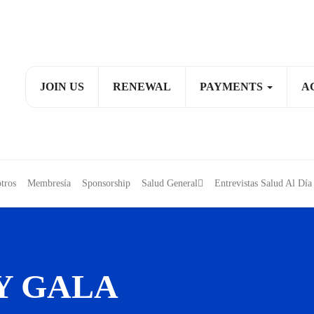
JOIN US
RENEWAL
PAYMENTS
A
tros
Membresía
Sponsorship
Salud General
Entrevistas Salud Al D
Y GALA