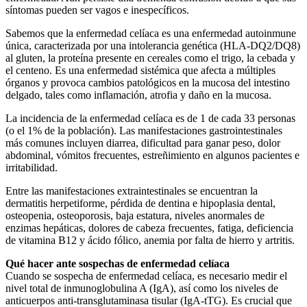
síntomas pueden ser vagos e inespecíficos.
Sabemos que la enfermedad celíaca es una enfermedad autoinmune
única, caracterizada por una intolerancia genética (HLA-DQ2/DQ8)
al gluten, la proteína presente en cereales como el trigo, la cebada y
el centeno. Es una enfermedad sistémica que afecta a múltiples
órganos y provoca cambios patológicos en la mucosa del intestino
delgado, tales como inflamación, atrofia y daño en la mucosa.
La incidencia de la enfermedad celíaca es de 1 de cada 33 personas
(o el 1% de la población). Las manifestaciones gastrointestinales
más comunes incluyen diarrea, dificultad para ganar peso, dolor
abdominal, vómitos frecuentes, estreñimiento en algunos pacientes e
irritabilidad.
Entre las manifestaciones extraintestinales se encuentran la
dermatitis herpetiforme, pérdida de dentina e hipoplasia dental,
osteopenia, osteoporosis, baja estatura, niveles anormales de
enzimas hepáticas, dolores de cabeza frecuentes, fatiga, deficiencia
de vitamina B12 y ácido fólico, anemia por falta de hierro y artritis.
Qué hacer ante sospechas de enfermedad celíaca
Cuando se sospecha de enfermedad celíaca, es necesario medir el
nivel total de inmunoglobulina A (IgA), así como los niveles de
anticuerpos anti-transglutaminasa tisular (IgA-tTG). Es crucial que