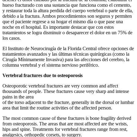
hueso fracturado con una sustancia que funciona como el cemento,
y restaurar toda la altura perdida del cuerpo vertebral o parte de ella,
debido a la fractura. Ambos procedimientos son seguros y permiten
que el paciente regrese a su hogar el mismo día o que pase una
noche en el hospital. Es importante destacar que con estos
tratamientos se logra disminuir o desaparecer el dolor en un 75% de
los casos.
El Instituto de Neurocirugía de la Florida Central ofrece opciones de
tratamientos avanzados y las últimas técnicas quirúrgicas (como la
Cirugía Mínimamente Invasiva) para las afecciones del cerebro, la
columna vertebral y el sistema nervioso periférico.
Vertebral fractures due to osteoporosis
Osteoporotic vertebral fractures are very common and affect
thousands of people. These fractures cause very sharp and intense
pains in the area
of the torso adjacent to the fracture, generally in the dorsal or lumbar
area that limit the routine activities of the affected person.
The most common cause of these fractures is bone fragility derived
from osteoporosis. The areas that are most affected are the wrists,
hips and spine. Treatments for vertebral fractures range from rest,
analgesics, orthopedic corsets, to surgery.