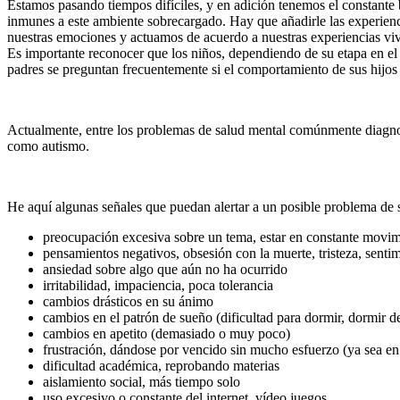
Estamos pasando tiempos difíciles, y en adición tenemos el constante b
inmunes a este ambiente sobrecargado. Hay que añadirle las experienc
nuestras emociones y actuamos de acuerdo a nuestras experiencias vivi
Es importante reconocer que los niños, dependiendo de su etapa en el
padres se preguntan frecuentemente si el comportamiento de sus hijos 
Actualmente, entre los problemas de salud mental comúnmente diagnost
como autismo.
He aquí algunas señales que puedan alertar a un posible problema de 
preocupación excesiva sobre un tema, estar en constante movimie
pensamientos negativos, obsesión con la muerte, tristeza, senti
ansiedad sobre algo que aún no ha ocurrido
irritabilidad, impaciencia, poca tolerancia
cambios drásticos en su ánimo
cambios en el patrón de sueño (dificultad para dormir, dormir d
cambios en apetito (demasiado o muy poco)
frustración, dándose por vencido sin mucho esfuerzo (ya sea en e
dificultad académica, reprobando materias
aislamiento social, más tiempo solo
uso excesivo o constante del internet, vídeo juegos