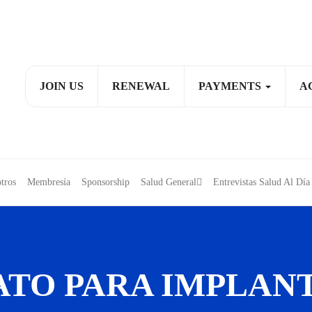
JOIN US
RENEWAL
PAYMENTS
A
tros
Membresía
Sponsorship
Salud General
Entrevistas Salud Al D
ATO PARA IMPLAN