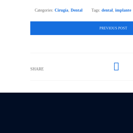
Categories:
Cirugía
,
Dental
Tags:
dental
,
implante
PREVIOUS POST

SHARE