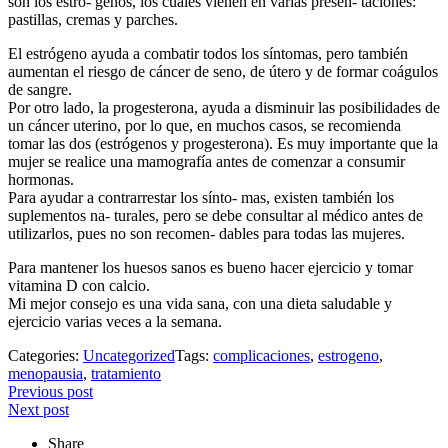
son los estró- genos, los cuales vienen en varias presen- taciones:
pastillas, cremas y parches.
El estrógeno ayuda a combatir todos los síntomas, pero también
aumentan el riesgo de cáncer de seno, de útero y de formar coágulos
de sangre.
Por otro lado, la progesterona, ayuda a disminuir las posibilidades de
un cáncer uterino, por lo que, en muchos casos, se recomienda
tomar las dos (estrógenos y progesterona). Es muy importante que la
mujer se realice una mamografía antes de comenzar a consumir
hormonas.
Para ayudar a contrarrestar los sínto- mas, existen también los
suplementos na- turales, pero se debe consultar al médico antes de
utilizarlos, pues no son recomen- dables para todas las mujeres.
Para mantener los huesos sanos es bueno hacer ejercicio y tomar
vitamina D con calcio.
Mi mejor consejo es una vida sana, con una dieta saludable y
ejercicio varias veces a la semana.
Categories:
Uncategorized
Tags:
complicaciones
,
estrogeno
,
menopausia
,
tratamiento
Post
Previous post
Next post
navigation
Share