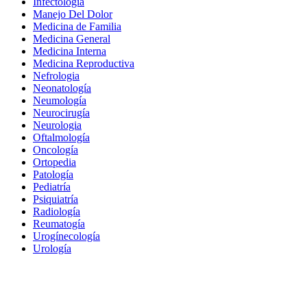
Infectología
Manejo Del Dolor
Medicina de Familia
Medicina General
Medicina Interna
Medicina Reproductiva
Nefrologia
Neonatología
Neumología
Neurocirugía
Neurologia
Oftalmología
Oncología
Ortopedia
Patología
Pediatría
Psiquiatría
Radiología
Reumatogía
Urogínecología
Urología