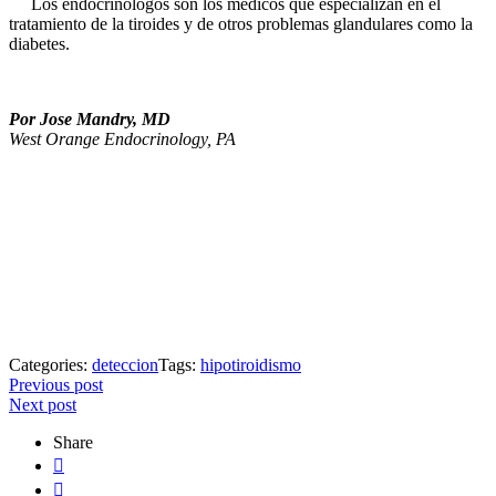
Los endocrinólogos son los médicos que especializan en el
tratamiento de la tiroides y de otros problemas glandulares como la
diabetes.
Por Jose Mandry, MD
West Orange Endocrinology, PA
Categories:
deteccion
Tags:
hipotiroidismo
Post
Previous post
Next post
navigation
Share

