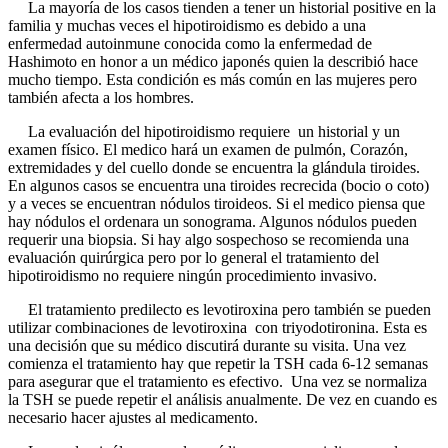
La mayoría de los casos tienden a tener un historial positive en la
familia y muchas veces el hipotiroidismo es debido a una
enfermedad autoinmune conocida como la enfermedad de
Hashimoto en honor a un médico japonés quien la describió hace
mucho tiempo. Esta condición es más común en las mujeres pero
también afecta a los hombres.
La evaluación del hipotiroidismo requiere un historial y un
examen físico. El medico hará un examen de pulmón, Corazón,
extremidades y del cuello donde se encuentra la glándula tiroides.
En algunos casos se encuentra una tiroides recrecida (bocio o coto)
y a veces se encuentran nódulos tiroideos. Si el medico piensa que
hay nódulos el ordenara un sonograma. Algunos nódulos pueden
requerir una biopsia. Si hay algo sospechoso se recomienda una
evaluación quirúrgica pero por lo general el tratamiento del
hipotiroidismo no requiere ningún procedimiento invasivo.
El tratamiento predilecto es levotiroxina pero también se pueden
utilizar combinaciones de levotiroxina con triyodotironina. Esta es
una decisión que su médico discutirá durante su visita. Una vez
comienza el tratamiento hay que repetir la TSH cada 6-12 semanas
para asegurar que el tratamiento es efectivo. Una vez se normaliza
la TSH se puede repetir el análisis anualmente. De vez en cuando es
necesario hacer ajustes al medicamento.