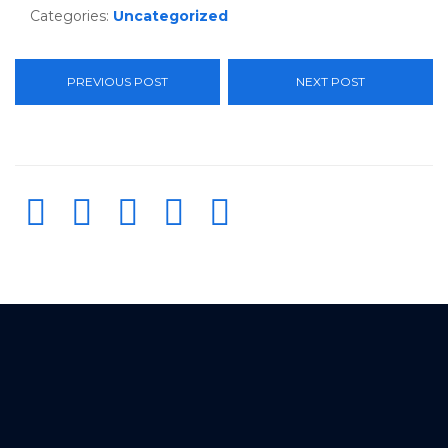
Categories:
Uncategorized
PREVIOUS POST
NEXT POST




