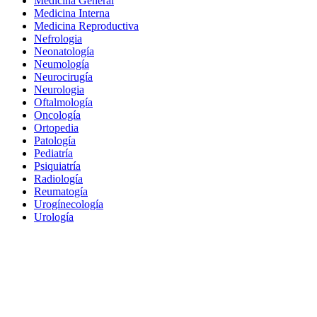
Medicina General
Medicina Interna
Medicina Reproductiva
Nefrologia
Neonatología
Neumología
Neurocirugía
Neurologia
Oftalmología
Oncología
Ortopedia
Patología
Pediatría
Psiquiatría
Radiología
Reumatogía
Urogínecología
Urología