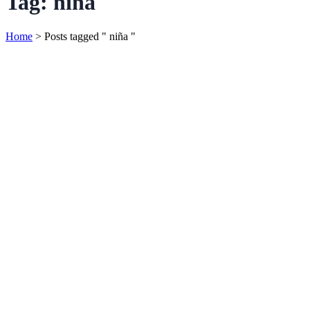
Tag:
niña
Home
>
Posts tagged " niña "