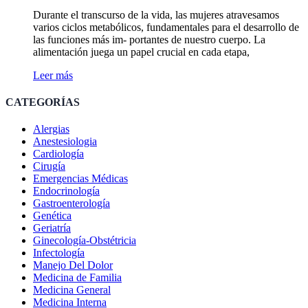
Durante el transcurso de la vida, las mujeres atravesamos
varios ciclos metabólicos, fundamentales para el desarrollo de
las funciones más im- portantes de nuestro cuerpo. La
alimentación juega un papel crucial en cada etapa,
Leer más
CATEGORÍAS
Alergias
Anestesiologia
Cardiología
Cirugía
Emergencias Médicas
Endocrinología
Gastroenterología
Genética
Geriatría
Ginecología-Obstétricia
Infectología
Manejo Del Dolor
Medicina de Familia
Medicina General
Medicina Interna