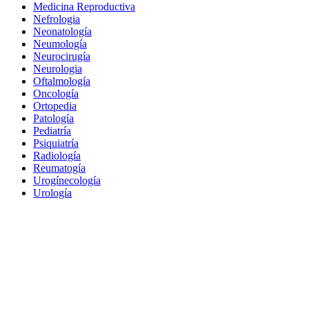
Medicina Reproductiva
Nefrologia
Neonatología
Neumología
Neurocirugía
Neurologia
Oftalmología
Oncología
Ortopedia
Patología
Pediatría
Psiquiatría
Radiología
Reumatogía
Urogínecología
Urología