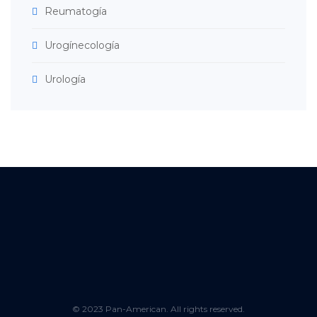
Reumatogía
Urogínecología
Urología
© 2023 Pan-American. All rights reserved.