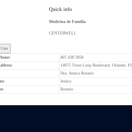
Quick info
Medicina de Familia
CENTERWELL
Phone:
407.438.5858
Address
14075 Town Loop Boulevard, Orlando, F
Dra. Jessica Rosario
me
Jessica
me
Rosario