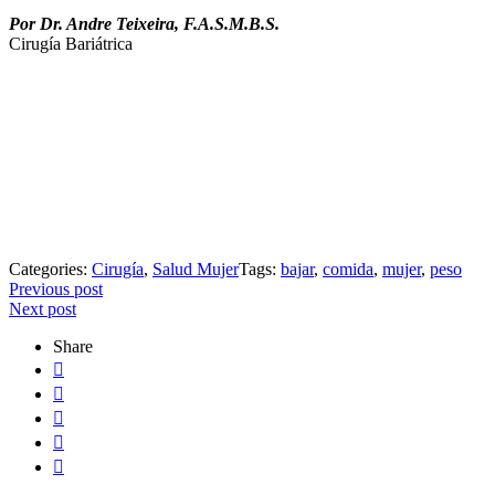
Por Dr. Andre Teixeira, F.A.S.M.B.S.
Cirugía Bariátrica
Categories:
Cirugía
,
Salud Mujer
Tags:
bajar
,
comida
,
mujer
,
peso
Post
Previous post
Next post
navigation
Share




