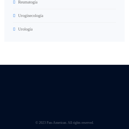
Reumatogía
Urogínecología
Urología
© 2023 Pan-American. All rights reserved.