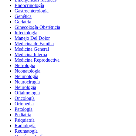
Endocrinología
Gastroenterología
Genética
Geriatría
Ginecología-Obstétricia
Infectología
Manejo Del Dolor
Medicina de Familia
Medicina General
Medicina Interna
Medicina Reproductiva
Nefrologia
Neonatología
Neumología
Neurocirugía
Neurologia
Oftalmología
Oncología
Ortopedia
Patología
Pediatría
Psiquiatría
Radiología
Reumatogía