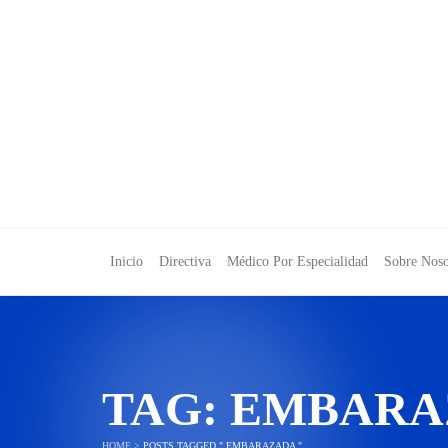
Inicio
Directiva
Médico Por Especialidad
Sobre Noso
TAG:
EMBARA
HOME
>
POSTS TAGGED " EMBARAZADA "