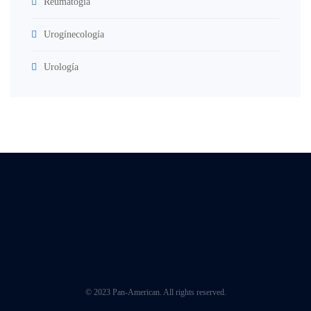
Reumatogía
Urogínecología
Urología
© 2023 Pan-American. All rights reserved.