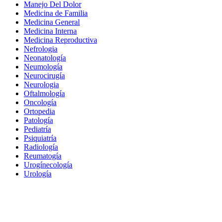
Manejo Del Dolor
Medicina de Familia
Medicina General
Medicina Interna
Medicina Reproductiva
Nefrologia
Neonatología
Neumología
Neurocirugía
Neurologia
Oftalmología
Oncología
Ortopedia
Patología
Pediatría
Psiquiatría
Radiología
Reumatogía
Urogínecología
Urología