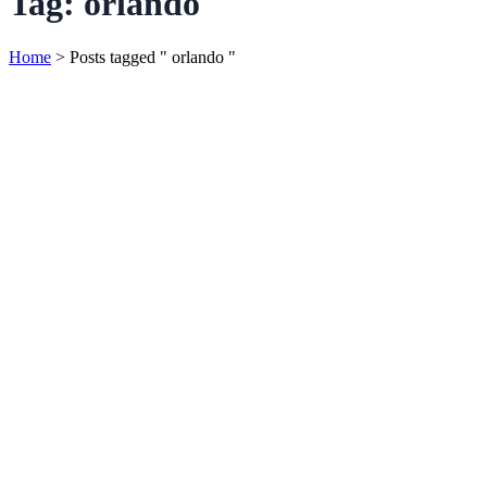
Tag:
orlando
Home
>
Posts tagged " orlando "