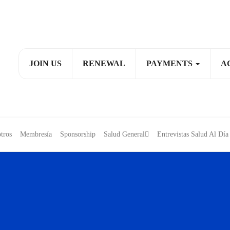
JOIN US
RENEWAL
PAYMENTS
A
tros
Membresía
Sponsorship
Salud General
Entrevistas Salud Al D