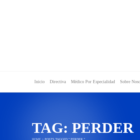
Inicio
Directiva
Médico Por Especialidad
Sobre Noso
TAG:
PERDER
HOME
>
POSTS TAGGED " PERDER "