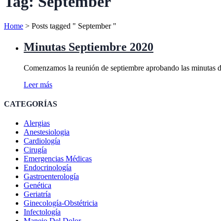
Tag:
September
Home
>
Posts tagged " September "
Minutas Septiembre 2020
Comenzamos la reunión de septiembre aprobando las minutas 
Leer más
CATEGORÍAS
Alergias
Anestesiologia
Cardiología
Cirugía
Emergencias Médicas
Endocrinología
Gastroenterología
Genética
Geriatría
Ginecología-Obstétricia
Infectología
Manejo Del Dolor