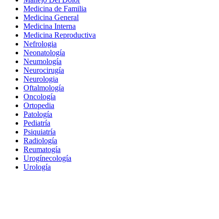
Medicina de Familia
Medicina General
Medicina Interna
Medicina Reproductiva
Nefrologia
Neonatología
Neumología
Neurocirugía
Neurologia
Oftalmología
Oncología
Ortopedia
Patología
Pediatría
Psiquiatría
Radiología
Reumatogía
Urogínecología
Urología