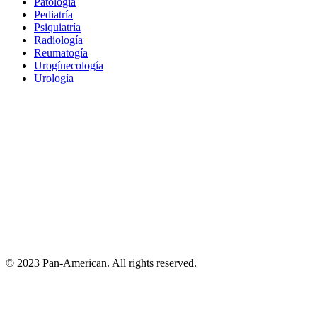
Patología
Pediatría
Psiquiatría
Radiología
Reumatogía
Urogínecología
Urología
© 2023 Pan-American. All rights reserved.