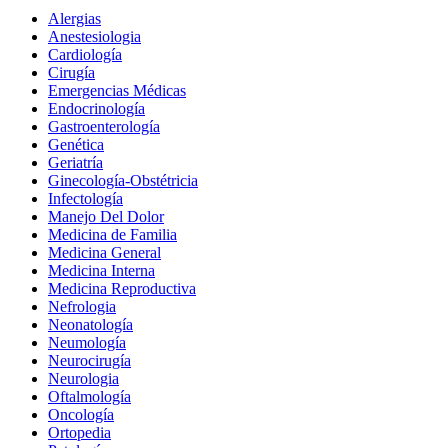
Alergias
Anestesiologia
Cardiología
Cirugía
Emergencias Médicas
Endocrinología
Gastroenterología
Genética
Geriatría
Ginecología-Obstétricia
Infectología
Manejo Del Dolor
Medicina de Familia
Medicina General
Medicina Interna
Medicina Reproductiva
Nefrologia
Neonatología
Neumología
Neurocirugía
Neurologia
Oftalmología
Oncología
Ortopedia