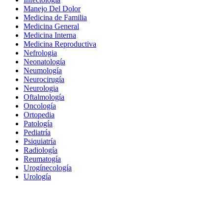
Manejo Del Dolor
Medicina de Familia
Medicina General
Medicina Interna
Medicina Reproductiva
Nefrologia
Neonatología
Neumología
Neurocirugía
Neurologia
Oftalmología
Oncología
Ortopedia
Patología
Pediatría
Psiquiatría
Radiología
Reumatogía
Urogínecología
Urología